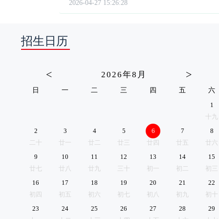
2026-04-27 15:26:28
招生日历
<
>
2026年8月
日
一
二
三
四
五
六
1
十九
2
3
4
5
6
7
8
二十
廿一
廿二
廿三
廿四
廿五
廿六
9
10
11
12
13
14
15
廿七
廿八
廿九
三十
初一
初二
初三
16
17
18
19
20
21
22
初四
初五
初六
初七
初八
初九
初十
23
24
25
26
27
28
29